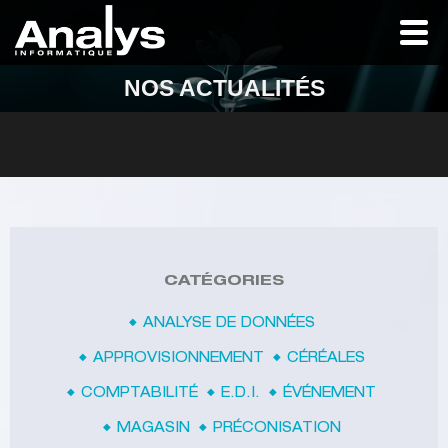
NOS ACTUALITÉS
CATÉGORIES
ANALYSE DE DONNÉES
APPROVISIONNEMENT
CÉRÉALES
COMPTABILITÉ
E.D.I.
ÉVÉNEMENT
MAGASIN
PRÉCONISATION